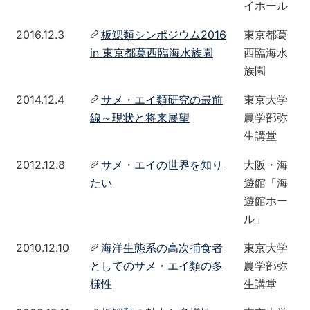
イホール
2016.12.3
板鰓類シンポジウム2016
東京都葛
in 東京都葛西臨海水族園
西臨海水
族園
2014.12.4
サメ・エイ類研究の最前
東京大学
線～現状と将来展望
農学部弥
生講堂
2012.12.8
サメ・エイの世界を知り
大阪・海
たい
遊館「海
遊館ホー
ル」
2010.12.10
海洋生態系の高次捕食者
東京大学
としてのサメ・エイ類の多
農学部弥
様性
生講堂